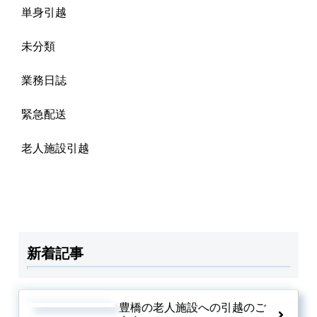
単身引越
未分類
業務日誌
緊急配送
老人施設引越
新着記事
豊橋の老人施設への引越のご