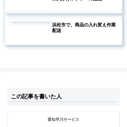
浜松市で、商品の入れ変え作業
業務日誌
配送
この記事を書いた人
愛知早川サービス